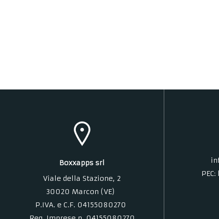
in
Boxxapps srl
PEC:
Viale della Stazione
, 2
30020 Marcon (VE)
P.IVA. e C.F. 04155080270
Reg. Imprese n. 04155080270