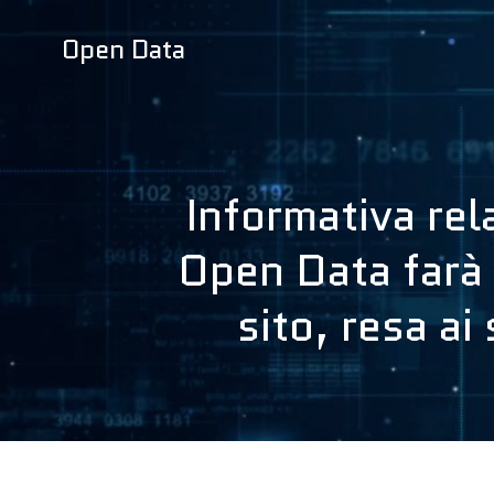
Vai
al
Open Data
contenuto
Informativa rel
Open Data farà i
sito, resa a