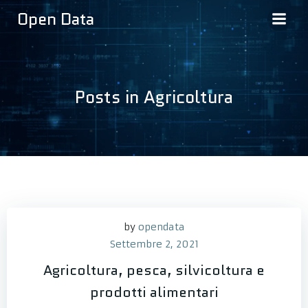
Vai
Open Data
al
contenuto
Posts in Agricoltura
by
opendata
Settembre 2, 2021
Agricoltura, pesca, silvicoltura e
prodotti alimentari