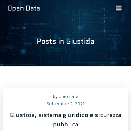
Vai
Open Data
al
contenuto
Posts in Giustizia
by
opendata
Settembre 2, 2021
Giustizia, sistema giuridico e sicurezza
pubblica