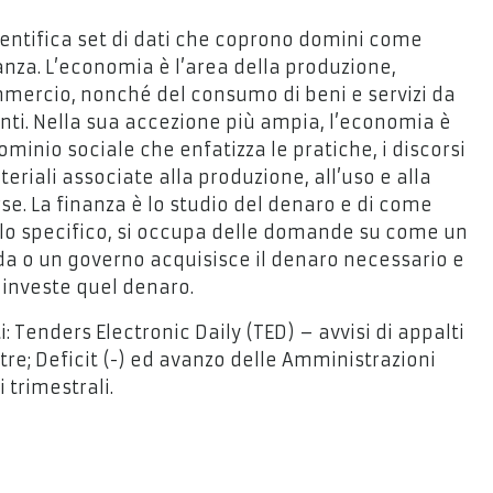
entifica set di dati che coprono domini come
anza. L’economia è l’area della produzione,
mmercio, nonché del consumo di beni e servizi da
enti. Nella sua accezione più ampia, l’economia è
minio sociale che enfatizza le pratiche, i discorsi
eriali associate alla produzione, all’uso e alla
rse. La finanza è lo studio del denaro e di come
ello specifico, si occupa delle domande su come un
da o un governo acquisisce il denaro necessario e
investe quel denaro.
i: Tenders Electronic Daily (TED) – avvisi di appalti
ltre; Deficit (-) ed avanzo delle Amministrazioni
 trimestrali.
 dati della categoria Economia e Finanze