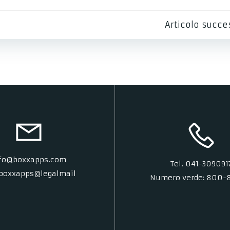
Post
Articolo succe
navigation
fo@boxxapps.com
Tel. 041-309091
 boxxapps@legalmail
Numero verde: 800-