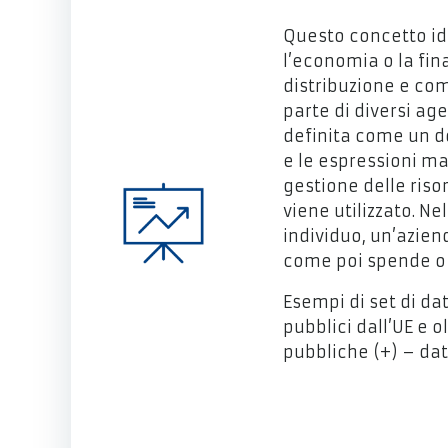
Questo concetto id
l’economia o la fin
distribuzione e co
parte di diversi ag
definita come un do
e le espressioni mat
gestione delle riso
viene utilizzato. N
individuo, un’azien
come poi spende o 
Esempi di set di dat
pubblici dall’UE e o
pubbliche (+) – dati
Accedi ai