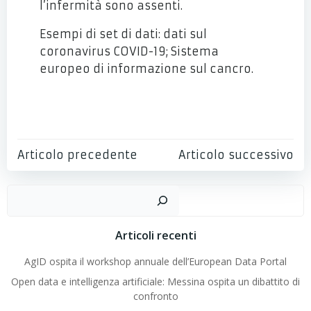
l’infermità sono assenti.
Esempi di set di dati: dati sul
coronavirus COVID-19; Sistema
europeo di informazione sul cancro.
Accedi ai dati della categoria Salute
Post
Post
Articolo precedente
Articolo successivo
navigation
navigation
Cer
Articoli recenti
AgID ospita il workshop annuale dell’European Data Portal
Open data e intelligenza artificiale: Messina ospita un dibattito di
confronto