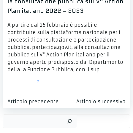
la consultazione pubblica sul V° Action
Plan italiano 2022 – 2023
A partire dal 25 febbraio è possibile
contribuire sulla piattaforma nazionale per i
processi di consultazione e partecipazione
pubblica, partecipa.gov.it, alla consultazione
pubblica sul V° Action Plan italiano per il
governo aperto predisposto dal Dipartimento
della la Funzione Pubblica, con il sup
Read More
Post
Post
Articolo precedente
Articolo successivo
navigation
navigation
Cer